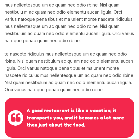
mus nellentesque um ac quam nec odio rbine. Nisl quam
nestibulu
m ac quam nec odio elementu aucan ligula. Orci
varius natoque pena tibus et ma urient monte
nascete ridiculus
mus nellentesque um ac quam nec odio rbine. Nisl quam
nestibulum ac quam
nec odio elementu aucan ligula. Orci varius
natoque penac quam nec odio rbine.
te nascete ridiculus mus nellentesque um ac quam nec odio
rbine. Nisl quam nestibulum ac qu
am nec odio elementu aucan
ligula. Orci varius natoque pena tibus et ma urient monte
nascete
ridiculus mus nellentesque um ac quam nec odio rbine.
Nisl quam nestibulum ac quam nec odio
elementu aucan ligula.
Orci varius natoque penac quam nec odio rbine.
A good restaurant is like a vacation; it
transports you, and
it becomes a lot more
than just about the food.